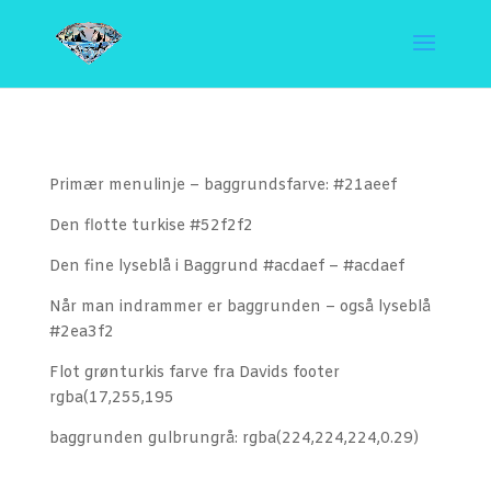
Primær menulinje – baggrundsfarve: #21aeef
Den flotte turkise #52f2f2
Den fine lyseblå i Baggrund #acdaef – #acdaef
Når man indrammer er baggrunden – også lyseblå
#2ea3f2
Flot grønturkis farve fra Davids footer
rgba(17,255,195
baggrunden gulbrungrå: rgba(224,224,224,0.29)